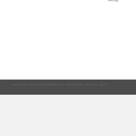
Her Hakkı AYDIN PROMOSYON ÜRÜNLERİ 'ne Aittir. 2017