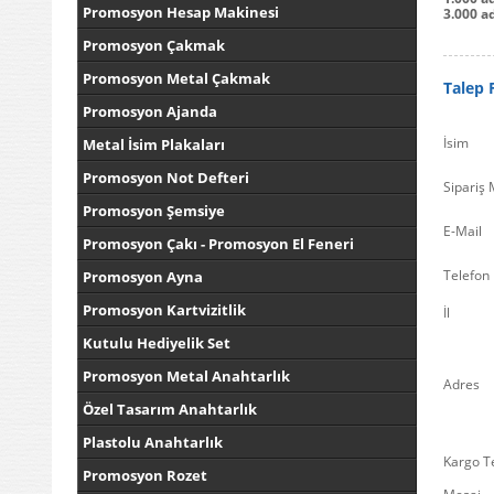
Promosyon Hesap Makinesi
3.000 ad
Promosyon Çakmak
Promosyon Metal Çakmak
Talep
Promosyon Ajanda
İsim
Metal İsim Plakaları
Promosyon Not Defteri
Sipariş 
Promosyon Şemsiye
E-Mail
Promosyon Çakı - Promosyon El Feneri
Telefon
Promosyon Ayna
Promosyon Kartvizitlik
İl
Kutulu Hediyelik Set
Promosyon Metal Anahtarlık
Adres
Özel Tasarım Anahtarlık
Plastolu Anahtarlık
Kargo Te
Promosyon Rozet