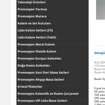
Teknoloji Ürünleri
Promosyon Termos
Promosyon Matara
Kalem ve Set Kutuları
Lüks Kalem Setleri (2'li)
Lüks Kalem Setleri (Tekli)
Promosyon Metal Kalem
Promosyon Plastik Kalem
Detayl
Promosyon Kurşun Kalemler
%20 KDV
Doğa Dostu Kalemler
110 mm 
Baskı Al
Promosyon Suni Deri Masa Setleri
Baskı A
Baskı fi
Promosyon Ahşap Masa Setleri
Kristal Plaketler
Fiyat b
50 adet 
Promosyon Kalemlik ve Resim Çerçevesi
100 adet
250 adet
Promosyon VIP Lüks Masa Setleri
500 adet
1.000 ad