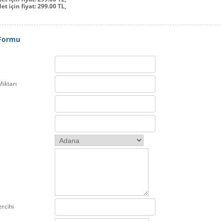
et için fiyat: 299.00 TL,
 Formu
Miktarı
rcihi