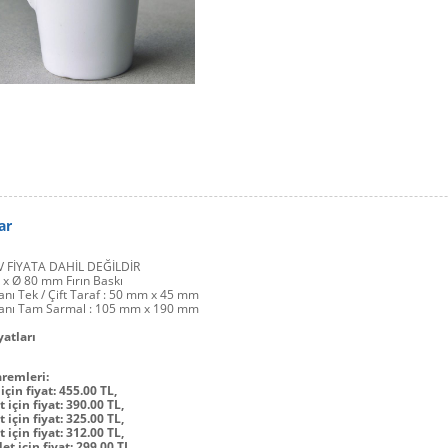
ar
 FİYATA DAHİL DEĞİLDİR
x Ø 80 mm Fırın Baskı
anı Tek / Çift Taraf : 50 mm x 45 mm
lanı Tam Sarmal : 105 mm x 190 mm
yatları
aremleri:
için fiyat: 455.00 TL,
 için fiyat: 390.00 TL,
 için fiyat: 325.00 TL,
 için fiyat: 312.00 TL,
et için fiyat: 299.00 TL,