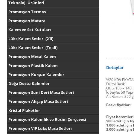
Teknoloji Ürünleri
Promosyon Termos
Promosyon Matara
Kalem ve Set Kutuları
Lüks Kalem Setleri (2'li)
Lüks Kalem Setleri (Tekli)
Promosyon Metal Kalem
Promosyon Plastik Kalem
Detaylar
Promosyon Kurşun Kalemler
%20 KDV FİYATA
Doğa Dostu Kalemler
Dijital Baskı
Ölçü: 105 x 140
Promosyon Suni Deri Masa Setleri
İç Sayfa: 50 Yapr
Alt Karton: 350 g
Promosyon Ahşap Masa Setleri
Baskı fiyatları
Kristal Plaketler
Fiyat baremleri
Promosyon Kalemlik ve Resim Çerçevesi
500 adet için fiy
1.000 adet için f
Promosyon VIP Lüks Masa Setleri
3.000 adet için f