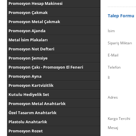
Promosyon Hesap Makinesi
Promosyon Çakmak
Talep Formu
Promosyon Metal Çakmak
Promosyon Ajanda
İsim
Metal İsim Plakaları
Sipariş Miktarı
Promosyon Not Defteri
E-Mail
Promosyon Şemsiye
Promosyon Çakı - Promosyon El Feneri
Telefon
Promosyon Ayna
İl
Promosyon Kartvizitlik
Kutulu Hediyelik Set
Adres
Promosyon Metal Anahtarlık
Özel Tasarım Anahtarlık
Kargo Tercihi
Plastolu Anahtarlık
Mesaj
Promosyon Rozet