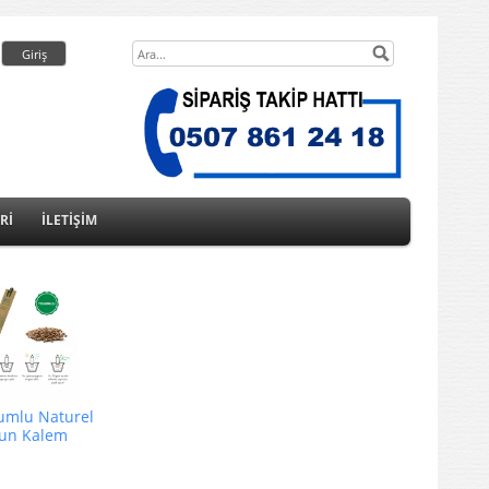
Rİ
İLETİŞİM
umlu Naturel
un Kalem