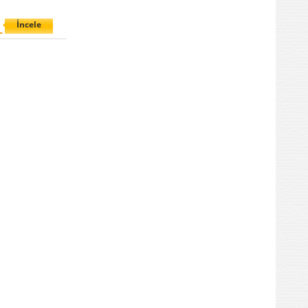
İncele
L